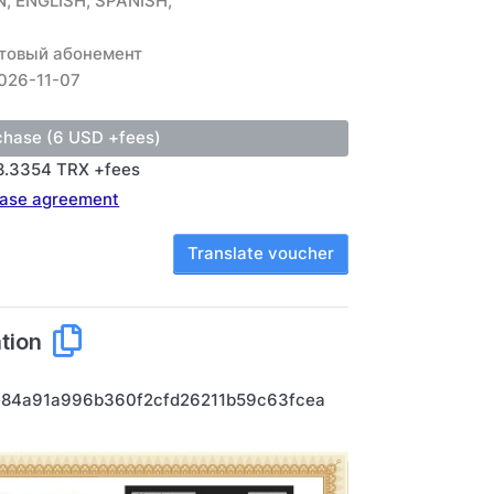
, ENGLISH, SPANISH,
товый абонемент
026-11-07
8.3354 TRX +fees
ase agreement
Translate voucher
tion
e84a91a996b360f2cfd26211b59c63fcea