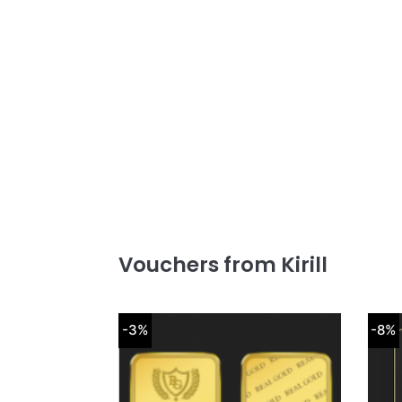
Vouchers from Kirill
-3%
-8%