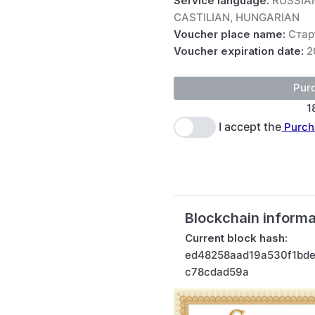
Service language:
RUSSIAN
CASTILIAN, HUNGARIAN
Voucher place name:
Стар
Voucher expiration date:
2
1
I accept the
Purch
Blockchain informa
Current block hash:
ed48258aad19a530f1bd
c78cdad59a