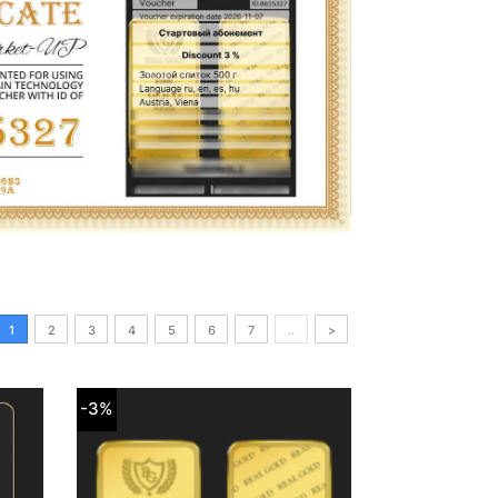
1
2
3
4
5
6
7
..
>
-3%