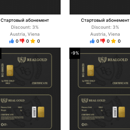
Стартовый абонемент
Стартовый абонемент
Discount: 3%
Discount: 3%
Austria, Viena
Austria, Viena
0
0
0
0
0
0
%
-9%