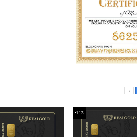
<
-11%