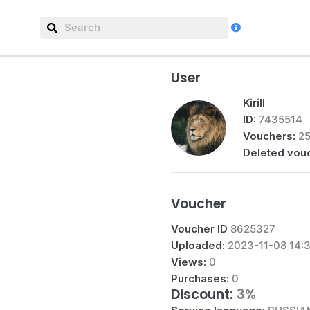
Pa
Us
User
Kirill
ID:
7435514
Vouchers:
2
Deleted vou
Voucher
Voucher ID
8625327
Uploaded:
2023-11-08 14:3
Views:
0
Purchases:
0
Discount:
3%