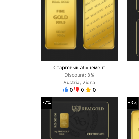
Стартовый абонемент
Discount: 3%
Austria, Viena
0
0
0
-7%
-3%