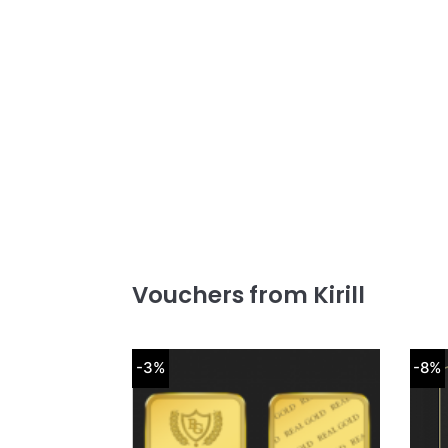
Vouchers from Kirill
-3%
-8%