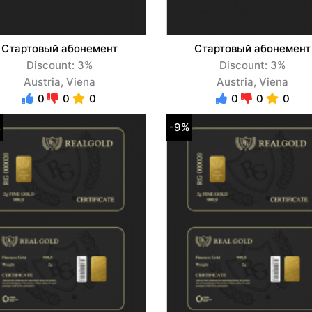
Стартовый абонемент
Стартовый абонемент
Discount: 3%
Discount: 3%
Austria, Viena
Austria, Viena
0
0
0
0
0
0
%
-9%