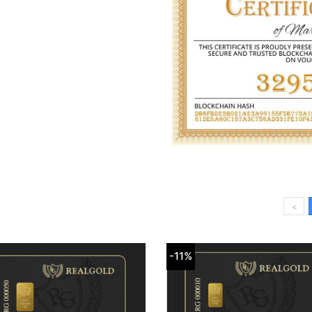
<
-11%