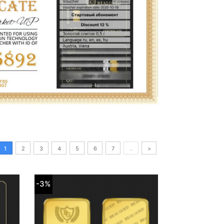
1
2
3
4
5
6
7
..
>
-3%