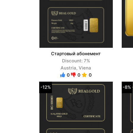
Стартовый абонемент
Discount: 7%
Austria, Viena
0
0
0
-12%
-8%