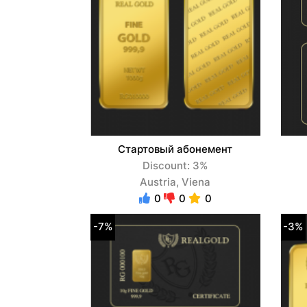
Стартовый абонемент
Discount: 3%
Austria, Viena
0
0
0
-7%
-3%