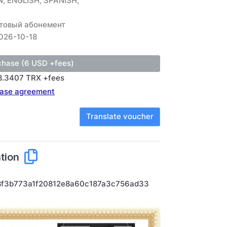
, ENGLISH, SPANISH,
товый абонемент
026-10-18
8.3407 TRX +fees
ase agreement
Translate voucher
tion
8f3b773a1f20812e8a60c187a3c756ad33