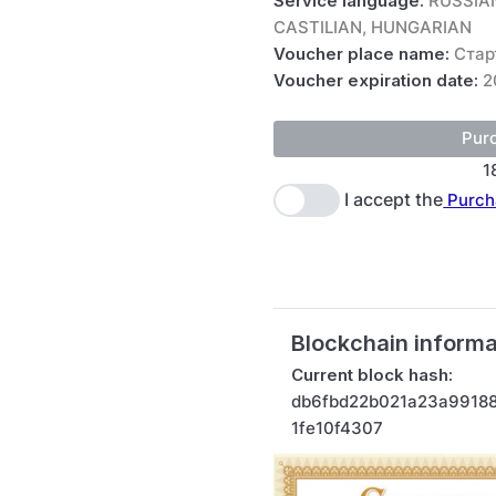
Service language:
RUSSIAN
CASTILIAN, HUNGARIAN
Voucher place name:
Стар
Voucher expiration date:
2
1
I accept the
Purch
Blockchain informa
Current block hash:
db6fbd22b021a23a9918
1fe10f4307