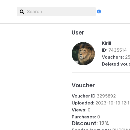
Pa
Us
User
Kirill
ID:
7435514
Vouchers:
2
Deleted vou
Voucher
Voucher ID
3295892
Uploaded:
2023-10-19 12:1
Views:
0
Purchases:
0
Discount:
12%