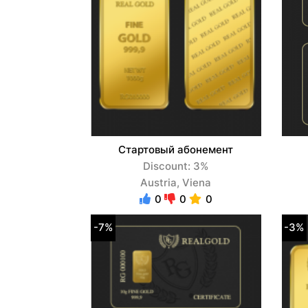
Стартовый абонемент
Discount: 3%
Austria, Viena
0
0
0
-7%
-3%