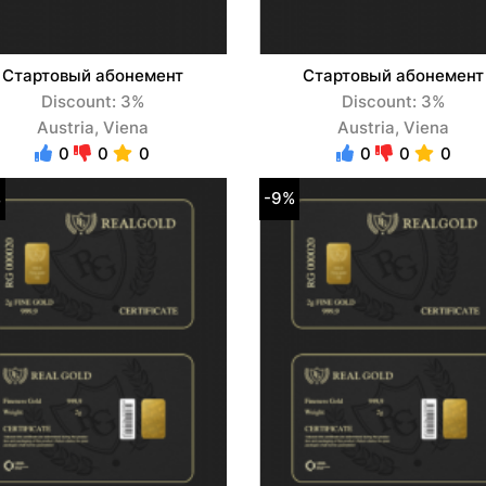
Стартовый абонемент
Стартовый абонемент
Discount: 3%
Discount: 3%
Austria, Viena
Austria, Viena
0
0
0
0
0
0
%
-9%