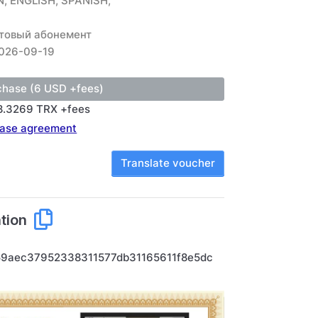
, ENGLISH, SPANISH,
товый абонемент
026-09-19
8.3269 TRX +fees
ase agreement
Translate voucher
tion
59aec37952338311577db31165611f8e5dc