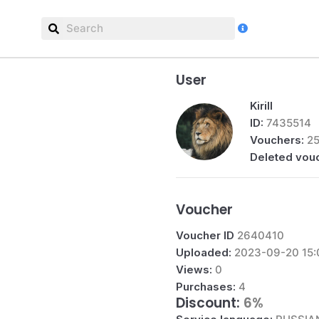
Pa
Us
User
Kirill
ID:
7435514
Vouchers:
2
Deleted vou
Voucher
Voucher ID
2640410
Uploaded:
2023-09-20 15:
Views:
0
Purchases:
4
Discount:
6%