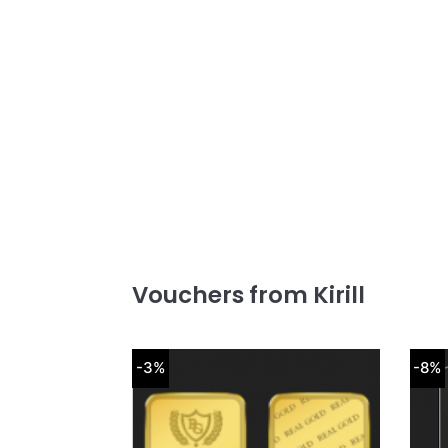
Vouchers from Kirill
-3%
-8%