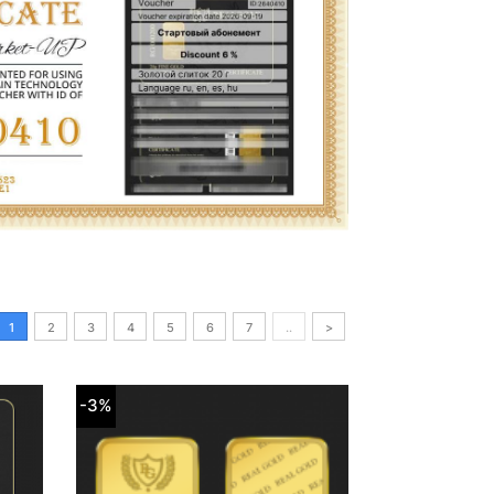
1
2
3
4
5
6
7
..
>
-3%