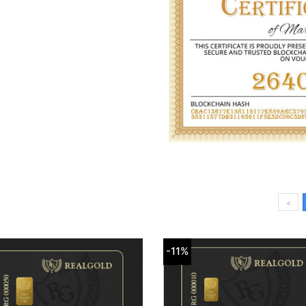
<
-11%