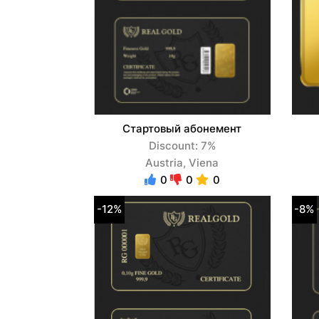
Стартовый абонемент
Discount: 7%
Austria, Viena
0
0
0
-12%
-8%