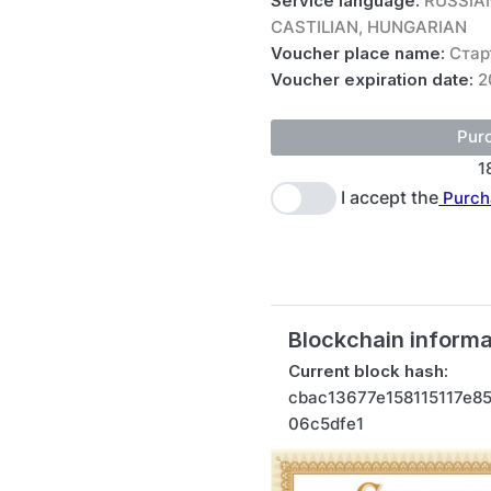
Service language:
RUSSIAN
CASTILIAN, HUNGARIAN
Voucher place name:
Стар
Voucher expiration date:
2
1
I accept the
Purch
Blockchain informa
Current block hash:
cbac13677e158115117e8
06c5dfe1